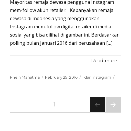
Mayoritas remaja dewasa pengguna Instagram
mem-follow akun retailer. Kebanyakan remaja
dewasa di Indonesia yang menggunakan
Instagram mem-follow digital retailer di media
sosial yang bisa dilihat di gambar ini. Berdasarkan
polling bulan Januari 2016 dari perusahaan […]
Read more...
Posted
Categories
Rhein Mahatma
February 29, 2016
Iklan Instagram
on
Posts
PAGE
1
NEXT
navigation
PAG
E