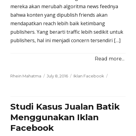
mereka akan merubah algoritma news feednya
bahwa konten yang dipublish friends akan
mendapatkan reach lebih baik ketimbang
publishers. Yang berarti traffic lebih sedikit untuk
publishers, hal ini menjadi concern tersendiri […]
Read more...
Posted
Categories
Rhein Mahatma
July 8, 2016
Iklan Facebook
on
Studi Kasus Jualan Batik
Menggunakan Iklan
Facebook