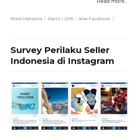
Read more...
Posted
Categories
Rhein Mahatma
March 1, 2016
Iklan Facebook
on
Survey Perilaku Seller
Indonesia di Instagram