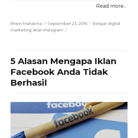
Read more...
Posted
Categories
Rhein Mahatma
September 23, 2016
Belajar digital
on
marketing
,
Iklan Instagram
5 Alasan Mengapa Iklan
Facebook Anda Tidak
Berhasil