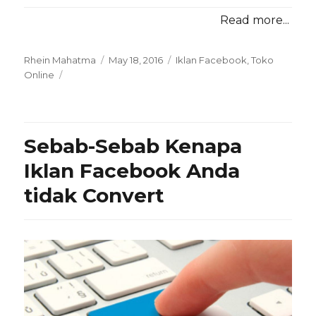
Read more...
Posted
Categories
Rhein Mahatma
May 18, 2016
Iklan Facebook
,
Toko
on
Online
Sebab-Sebab Kenapa
Iklan Facebook Anda
tidak Convert