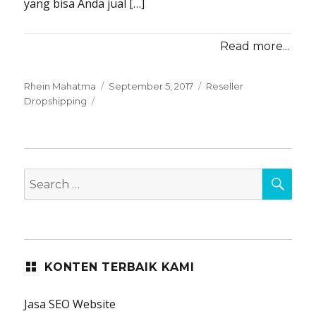
yang bisa Anda jual […]
Read more...
Posted
Categories
Rhein Mahatma
September 5, 2017
Reseller
on
Dropshipping
SEA
Search
for:
KONTEN TERBAIK KAMI
Jasa SEO Website