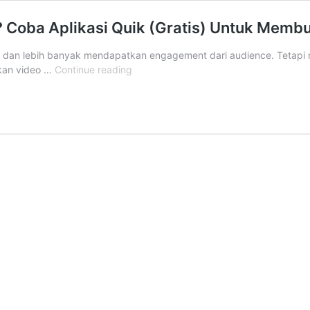
? Coba Aplikasi Quik (Gratis) Untuk Mem
g dan lebih banyak mendapatkan engagement dari audience. Tetapi
Butuh
kan video …
Continue reading
Video
Untuk
Iklan
Facebook
Ads
?
Coba
Aplikasi
Quik
(Gratis)
Untuk
Membuat
Dengan
Cepat
dan
Hemat